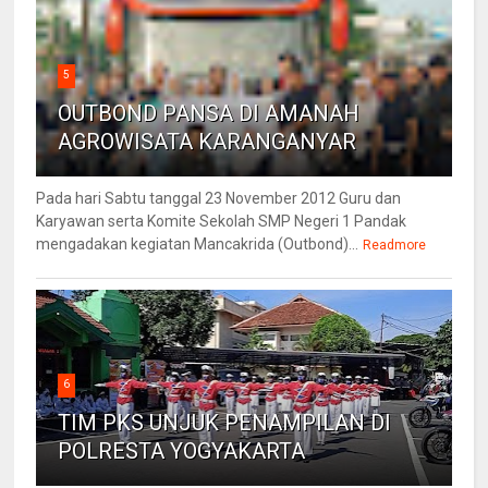
5
OUTBOND PANSA DI AMANAH
AGROWISATA KARANGANYAR
Pada hari Sabtu tanggal 23 November 2012 Guru dan
Karyawan serta Komite Sekolah SMP Negeri 1 Pandak
mengadakan kegiatan Mancakrida (Outbond)...
Readmore
6
TIM PKS UNJUK PENAMPILAN DI
POLRESTA YOGYAKARTA