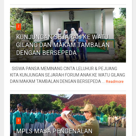
2
KUNJUNGAN SEJARAH KE WATU
GILANG DAN MAKAM TAMBALAN
DENGAN BERSEPEDA
SISWA PANSA MEMINANG CINTA LELUHUR & PEJUANG
KITA KUNJUNGAN SEJARAH FORUM ANAK KE WATU GILANG
DAN MAKAM TAMBALAN DENGAN BERSEPEDA ...
Readmore
3
MPLS MASA PENGENALAN