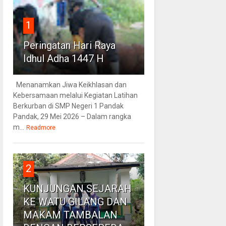
1
Peringatan Hari Raya
Idhul Adha 1447 H
Menanamkan Jiwa Keikhlasan dan
Kebersamaan melalui Kegiatan Latihan
Berkurban di SMP Negeri 1 Pandak
Pandak, 29 Mei 2026 – Dalam rangka
m...
Readmore
2
KUNJUNGAN SEJARAH
KE WATU GILANG DAN
MAKAM TAMBALAN