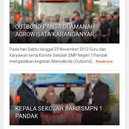
5
OUTBOND PANSA DI AMANAH
AGROWISATA KARANGANYAR
Pada hari Sabtu tanggal 23 November 2012 Guru dan
Karyawan serta Komite Sekolah SMP Negeri 1 Pandak
mengadakan kegiatan Mancakrida (Outbond)...
Readmore
6
KEPALA SEKOLAH BARU SMPN 1
PANDAK