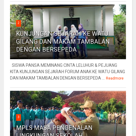
2
KUNJUNGAN SEJARAH KE WATU
GILANG DAN MAKAM TAMBALAN
DENGAN BERSEPEDA
SISWA PANSA MEMINANG CINTA LELUHUR & PEJUANG
KITA KUNJUNGAN SEJARAH FORUM ANAK KE WATU GILANG
DAN MAKAM TAMBALAN DENGAN BERSEPEDA ...
Readmore
3
MPLS MASA PENGENALAN
LINGKUNGAN SEKOLAH