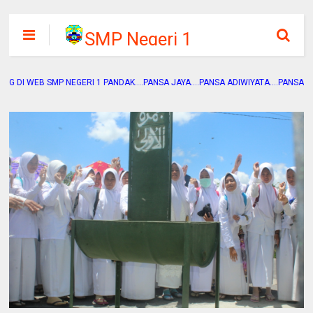
SMP Negeri 1
Pandak
 SMP NEGERI 1 PANDAK....PANSA JAYA....PANSA ADIWIYATA....PANSA SEHAT....