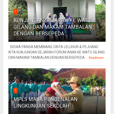
2
KUNJUNGAN SEJARAH KE WATU
GILANG DAN MAKAM TAMBALAN
DENGAN BERSEPEDA
SISWA PANSA MEMINANG CINTA LELUHUR & PEJUANG
KITA KUNJUNGAN SEJARAH FORUM ANAK KE WATU GILANG
DAN MAKAM TAMBALAN DENGAN BERSEPEDA ...
Readmore
3
MPLS MASA PENGENALAN
LINGKUNGAN SEKOLAH