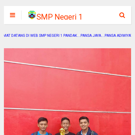
SMP Negeri 1
Pandak
G DI WEB SMP NEGERI 1 PANDAK....PANSA JAYA....PANSA ADIWIYATA....PANSA SE