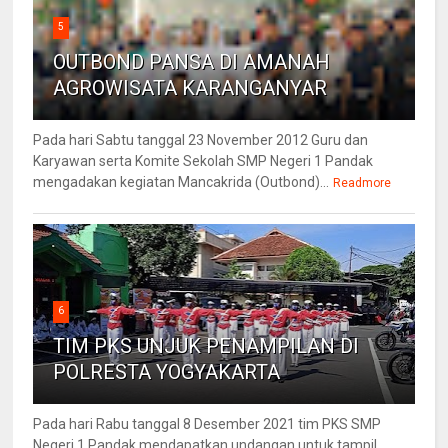
5
OUTBOND PANSA DI AMANAH
AGROWISATA KARANGANYAR
Pada hari Sabtu tanggal 23 November 2012 Guru dan
Karyawan serta Komite Sekolah SMP Negeri 1 Pandak
mengadakan kegiatan Mancakrida (Outbond)...
Readmore
6
TIM PKS UNJUK PENAMPILAN DI
POLRESTA YOGYAKARTA
Pada hari Rabu tanggal 8 Desember 2021 tim PKS SMP
Negeri 1 Pandak mendapatkan undangan untuk tampil