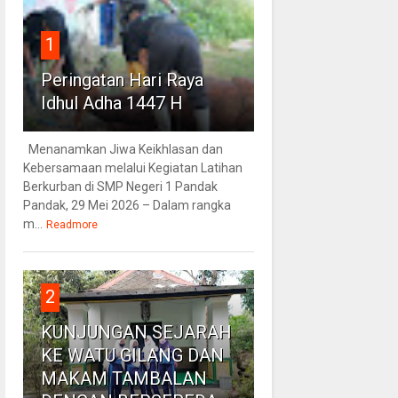
1
Peringatan Hari Raya
Idhul Adha 1447 H
Menanamkan Jiwa Keikhlasan dan
Kebersamaan melalui Kegiatan Latihan
Berkurban di SMP Negeri 1 Pandak
Pandak, 29 Mei 2026 – Dalam rangka
m...
Readmore
2
KUNJUNGAN SEJARAH
KE WATU GILANG DAN
MAKAM TAMBALAN