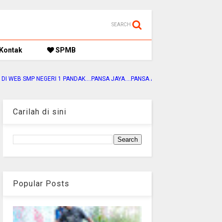
SEARCH
Kontak
SPMB
DAK....PANSA JAYA....PANSA ADIWIYATA....PANSA SEHAT....PANSA JUARA
Carilah di sini
Popular Posts