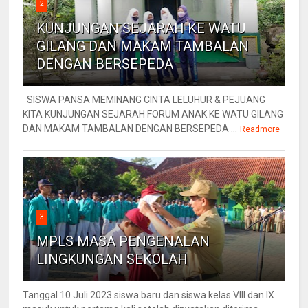
2
KUNJUNGAN SEJARAH KE WATU
GILANG DAN MAKAM TAMBALAN
DENGAN BERSEPEDA
SISWA PANSA MEMINANG CINTA LELUHUR & PEJUANG
KITA KUNJUNGAN SEJARAH FORUM ANAK KE WATU GILANG
DAN MAKAM TAMBALAN DENGAN BERSEPEDA ...
Readmore
3
MPLS MASA PENGENALAN
LINGKUNGAN SEKOLAH
Tanggal 10 Juli 2023 siswa baru dan siswa kelas VIII dan IX