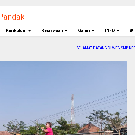
 Pandak
Kurikulum
Kesiswaan
Galeri
INFO
SELAMAT DATANG DI WEB SMP NEGERI 1 PANDAK....PA