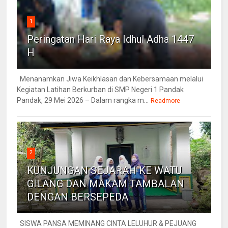
1
Peringatan Hari Raya Idhul Adha 1447
H
Menanamkan Jiwa Keikhlasan dan Kebersamaan melalui
Kegiatan Latihan Berkurban di SMP Negeri 1 Pandak
Pandak, 29 Mei 2026 – Dalam rangka m...
Readmore
2
KUNJUNGAN SEJARAH KE WATU
GILANG DAN MAKAM TAMBALAN
DENGAN BERSEPEDA
SISWA PANSA MEMINANG CINTA LELUHUR & PEJUANG