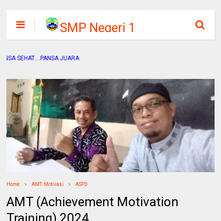
SMP Negeri 1
Pandak
EHAT....PANSA JUARA
Home
AMT. Motivasi
ASPD
AMT (Achievement Motivation
Training) 2024