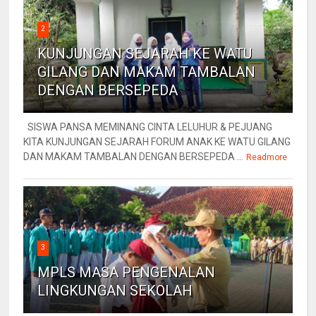
2
KUNJUNGAN SEJARAH KE WATU
GILANG DAN MAKAM TAMBALAN
DENGAN BERSEPEDA
SISWA PANSA MEMINANG CINTA LELUHUR & PEJUANG
KITA KUNJUNGAN SEJARAH FORUM ANAK KE WATU GILANG
DAN MAKAM TAMBALAN DENGAN BERSEPEDA ...
Readmore
3
MPLS MASA PENGENALAN
LINGKUNGAN SEKOLAH