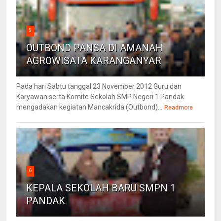
5
OUTBOND PANSA DI AMANAH
AGROWISATA KARANGANYAR
Pada hari Sabtu tanggal 23 November 2012 Guru dan
Karyawan serta Komite Sekolah SMP Negeri 1 Pandak
mengadakan kegiatan Mancakrida (Outbond)...
Readmore
6
KEPALA SEKOLAH BARU SMPN 1
PANDAK