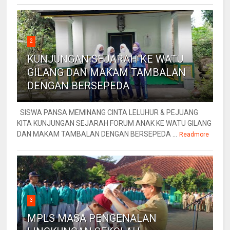
2
KUNJUNGAN SEJARAH KE WATU
GILANG DAN MAKAM TAMBALAN
DENGAN BERSEPEDA
SISWA PANSA MEMINANG CINTA LELUHUR & PEJUANG
KITA KUNJUNGAN SEJARAH FORUM ANAK KE WATU GILANG
DAN MAKAM TAMBALAN DENGAN BERSEPEDA ...
Readmore
3
MPLS MASA PENGENALAN