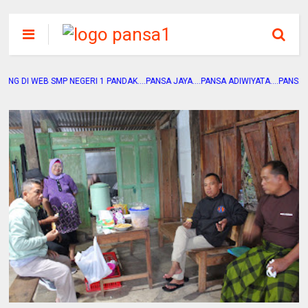
SMP Negeri 1
Pandak
P NEGERI 1 PANDAK....PANSA JAYA....PANSA ADIWIYATA....PANSA SEHAT....PAN