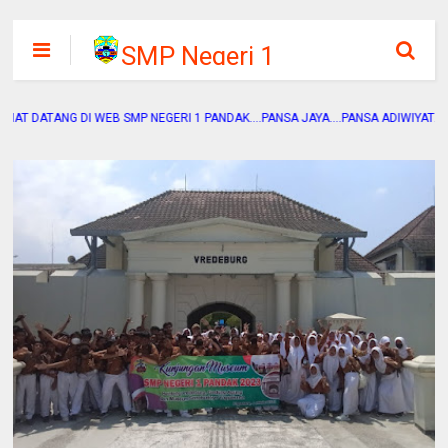
SMP Negeri 1
Pandak
EB SMP NEGERI 1 PANDAK....PANSA JAYA....PANSA ADIWIYATA....PANSA SEHAT..