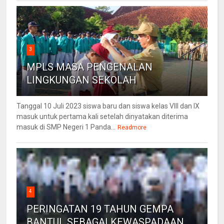
3
MPLS MASA PENGENALAN
LINGKUNGAN SEKOLAH
Tanggal 10 Juli 2023 siswa baru dan siswa kelas VIII dan IX
masuk untuk pertama kali setelah dinyatakan diterima
masuk di SMP Negeri 1 Panda...
Readmore
4
PERINGATAN 19 TAHUN GEMPA
BANTUL SEBAGAI KEWASPADAAN