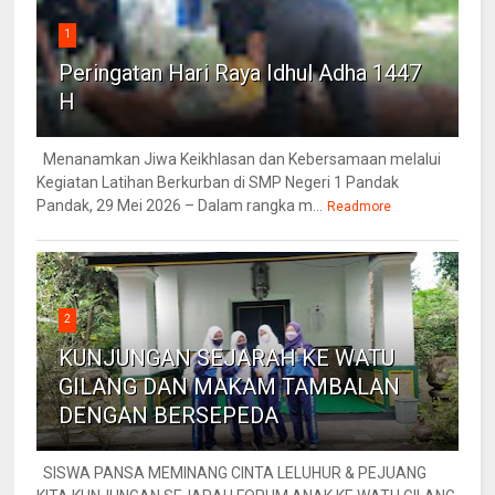
1
Peringatan Hari Raya Idhul Adha 1447
H
Menanamkan Jiwa Keikhlasan dan Kebersamaan melalui
Kegiatan Latihan Berkurban di SMP Negeri 1 Pandak
Pandak, 29 Mei 2026 – Dalam rangka m...
Readmore
2
KUNJUNGAN SEJARAH KE WATU
GILANG DAN MAKAM TAMBALAN
DENGAN BERSEPEDA
SISWA PANSA MEMINANG CINTA LELUHUR & PEJUANG