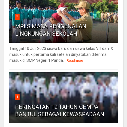
3
MPLS MASA PENGENALAN
LINGKUNGAN SEKOLAH
Tanggal 10 Juli 2023 siswa baru dan siswa kelas VIII dan IX
masuk untuk pertama kali setelah dinyatakan diterima
masuk di SMP Negeri 1 Panda...
Readmore
4
PERINGATAN 19 TAHUN GEMPA
BANTUL SEBAGAI KEWASPADAAN